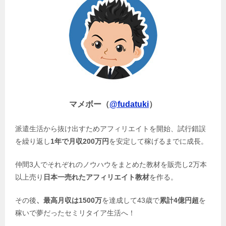
マメボー（
@fudatuki
）
派遣生活から抜け出すためアフィリエイトを開始、試行錯誤
を繰り返し
1年で月収200万円
を安定して稼げるまでに成長。
仲間3人でそれぞれのノウハウをまとめた教材を販売し2万本
以上売り
日本一売れたアフィリエイト教材
を作る。
その後
、最高月収は1500万
を達成して43歳で
累計4億円超
を
稼いで夢だったセミリタイア生活へ！