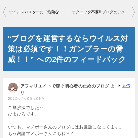
投
ウイルスバスターに「危険なWebサイト」扱いされたときの対処法
テクニック不要!! ブログのアクセス数を心底上げる方法!!
稿
ナ
“ブログを運営するならウイルス対
ビ
策は必須です！！ガンプラーの脅
ゲ
威！！” への2件のフィードバック
ー
シ
ョ
アフィリエイトで稼ぐ初心者のためのブログ
よ
返信
り:
ン
2012-07-08 8:28 PM
ご無沙汰でした～
ひよひろです。
いつも、マメボーさんのブログにはお世話になってます。
もっ勿論マメボーさんにもね＾＾