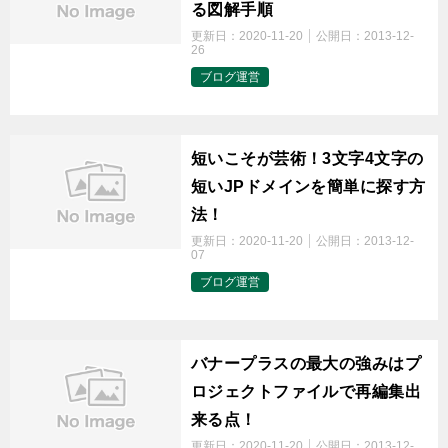
る図解手順
更新日：
2020-11-20
公開日：
2013-12-
26
ブログ運営
t
短いこそが芸術！3文字4文字の
短いJPドメインを簡単に探す方
法！
更新日：
2020-11-20
公開日：
2013-12-
07
ブログ運営
t
バナープラスの最大の強みはプ
ロジェクトファイルで再編集出
来る点！
更新日：
2020-11-20
公開日：
2013-12-