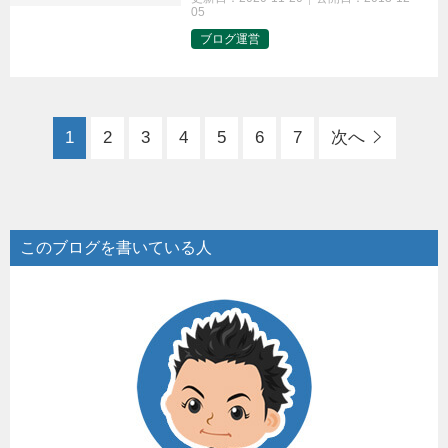
05
ブログ運営
t
1
2
3
4
5
6
7
次へ
このブログを書いている人