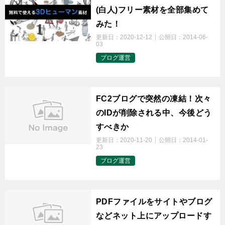
(白人)フリー素材を全部集めて
みた！
更新日：
2020-12-12
公開日：
2014-06-
03
ブログ運営
t
FC2ブログで突然の凍結！次々
のIDが削除される中、今後どう
すべきか
更新日：
2020-11-20
公開日：
2014-01-
23
ブログ運営
t
PDFファイルをサイトやブログ
などネット上にアップロードす