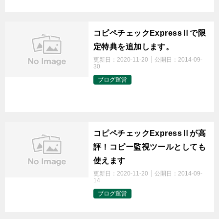
コピペチェックExpressⅡで限
定特典を追加します。
更新日：
2020-11-20
公開日：
2014-09-
30
ブログ運営
t
コピペチェックExpressⅡが高
評！コピー監視ツールとしても
使えます
更新日：
2020-11-20
公開日：
2014-09-
14
ブログ運営
t