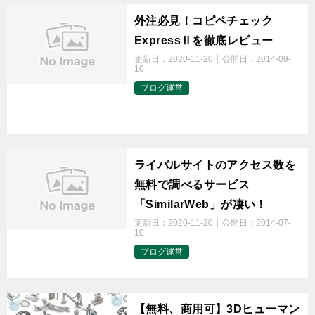
外注必見！コピペチェック
ExpressⅡを徹底レビュー
更新日：
2020-11-20
公開日：
2014-09-
10
ブログ運営
t
ライバルサイトのアクセス数を
無料で調べるサービス
「SimilarWeb」が凄い！
更新日：
2020-11-20
公開日：
2014-07-
10
ブログ運営
t
【無料、商用可】3Dヒューマン