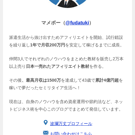
マメボー（
@fudatuki
）
派遣生活から抜け出すためアフィリエイトを開始、試行錯誤
を繰り返し
1年で月収200万円
を安定して稼げるまでに成長。
仲間3人でそれぞれのノウハウをまとめた教材を販売し2万本
以上売り
日本一売れたアフィリエイト教材
を作る。
その後
、最高月収は1500万
を達成して43歳で
累計4億円超
を
稼いで夢だったセミリタイア生活へ！
現在は、自身のノウハウを含め資産運用や節約法など、ネッ
トビジネス術を中心このブログでまとめて発信しています。
波瀾万丈プロフィール
お問い合わせはこちら