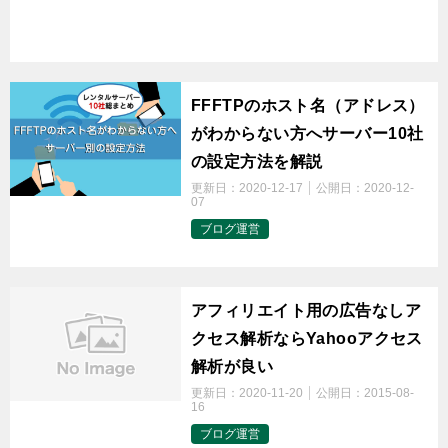
t
FFFTPのホスト名（アドレス）
がわからない方へサーバー10社
の設定方法を解説
更新日：
2020-12-17
公開日：
2020-12-
07
ブログ運営
t
アフィリエイト用の広告なしア
クセス解析ならYahooアクセス
解析が良い
更新日：
2020-11-20
公開日：
2015-08-
16
ブログ運営
t