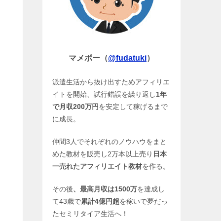
マメボー（
@fudatuki
）
派遣生活から抜け出すためアフィリエ
イトを開始、試行錯誤を繰り返し
1年
で月収200万円
を安定して稼げるまで
に成長。
仲間3人でそれぞれのノウハウをまと
めた教材を販売し2万本以上売り
日本
一売れたアフィリエイト教材
を作る。
その後
、最高月収は1500万
を達成し
て43歳で
累計4億円超
を稼いで夢だっ
たセミリタイア生活へ！