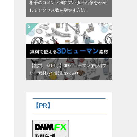
相手のコメント欄にアバター画像を表示
してアクセス数を増やす方法！
【無料、商用可】3Dヒューマン(白人)フ
リー素材を全部集めてみた！
【PR】