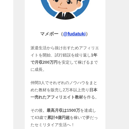
マメボー（
@fudatuki
）
派遣生活から抜け出すためアフィリエ
イトを開始、試行錯誤を繰り返し
1年
で月収200万円
を安定して稼げるまで
に成長。
仲間3人でそれぞれのノウハウをまと
めた教材を販売し2万本以上売り
日本
一売れたアフィリエイト教材
を作る。
その後
、最高月収は1500万
を達成し
て43歳で
累計4億円超
を稼いで夢だっ
たセミリタイア生活へ！