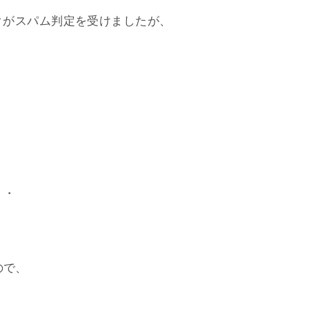
クがスパム判定を受けましたが、
ら
・・
ので、