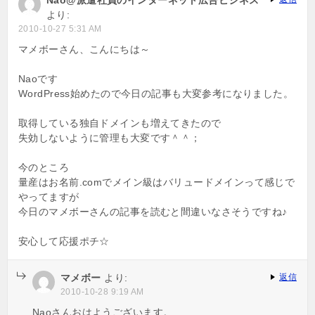
Nao@派遣社員のインターネット広告ビジネス
より:
2010-10-27 5:31 AM
マメボーさん、こんにちは～
Naoです
WordPress始めたので今日の記事も大変参考になりました。
取得している独自ドメインも増えてきたので
失効しないように管理も大変です＾＾；
今のところ
量産はお名前.comでメイン級はバリュードメインって感じで
やってますが
今日のマメボーさんの記事を読むと間違いなさそうですね♪
安心して応援ポチ☆
マメボー
より:
返信
2010-10-28 9:19 AM
Naoさんおはようございます。