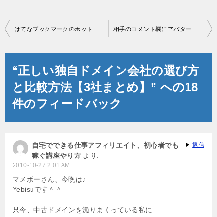
投
はてなブックマークのホットエントリーはブログランキングを超える！
相手のコメント欄にアバター画像を表示してアクセス数を増やす方法！
稿
ナ
“正しい独自ドメイン会社の選び方
ビ
と比較方法【3社まとめ】” への18
ゲ
件のフィードバック
ー
シ
ョ
自宅でできる仕事アフィリエイト、初心者でも
返信
稼ぐ講座やり方
より:
ン
2010-10-27 2:01 AM
マメボーさん、今晩は♪
Yebisuです＾＾
只今、中古ドメインを漁りまくっている私に