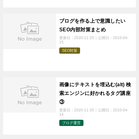
ブログを作る上で意識したい
SEO内部対策まとめ
更新日：
2020-11-20
公開日：
2010-04-
15
SEO対策
t
画像にテキストを埋込む(alt) 検
索エンジンに好かれるタグ講座
③
更新日：
2020-11-20
公開日：
2010-04-
14
ブログ運営
t