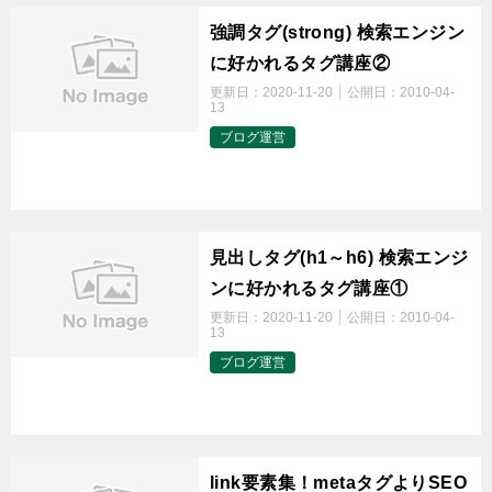
強調タグ(strong) 検索エンジン
に好かれるタグ講座②
更新日：
2020-11-20
公開日：
2010-04-
13
ブログ運営
t
見出しタグ(h1～h6) 検索エンジ
ンに好かれるタグ講座①
更新日：
2020-11-20
公開日：
2010-04-
13
ブログ運営
t
link要素集！metaタグよりSEO