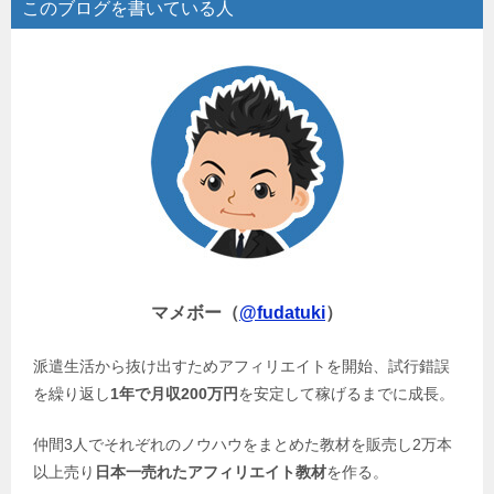
このブログを書いている人
マメボー（
@fudatuki
）
派遣生活から抜け出すためアフィリエイトを開始、試行錯誤
を繰り返し
1年で月収200万円
を安定して稼げるまでに成長。
仲間3人でそれぞれのノウハウをまとめた教材を販売し2万本
以上売り
日本一売れたアフィリエイト教材
を作る。