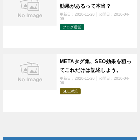
効果があるって本当？
更新日：
2020-11-20
公開日：
2010-04-
09
ブログ運営
t
METAタグ集、SEO効果を狙っ
てこれだけは記述しよう。
更新日：
2020-11-20
公開日：
2010-04-
06
SEO対策
t