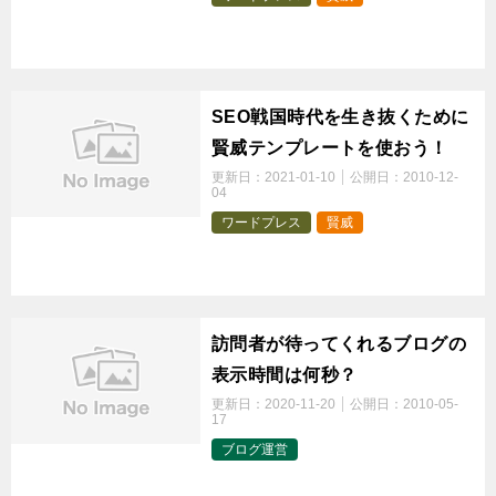
t
SEO戦国時代を生き抜くために
賢威テンプレートを使おう！
更新日：
2021-01-10
公開日：
2010-12-
04
ワードプレス
賢威
t
訪問者が待ってくれるブログの
表示時間は何秒？
更新日：
2020-11-20
公開日：
2010-05-
17
ブログ運営
t