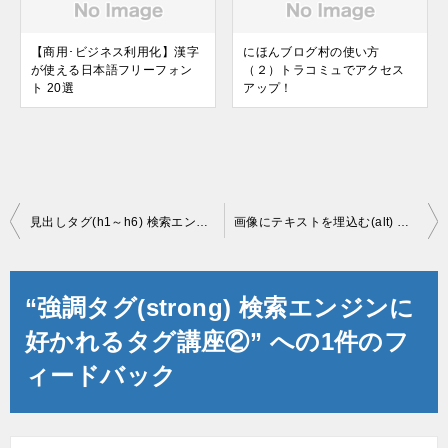
【商用･ビジネス利用化】漢字
にほんブログ村の使い方
が使える日本語フリーフォン
（２）トラコミュでアクセス
ト 20選
アップ！
投
見出しタグ(h1～h6) 検索エンジンに好かれるタグ講座①
画像にテキストを埋込む(alt) 検索エンジンに好かれるタグ講座③
稿
ナ
“強調タグ(strong) 検索エンジンに
ビ
好かれるタグ講座②” への1件のフ
ゲ
ィードバック
ー
シ