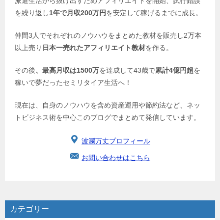
派遣生活から抜け出すためアフィリエイトを開始、試行錯誤
を繰り返し
1年で月収200万円
を安定して稼げるまでに成長。
仲間3人でそれぞれのノウハウをまとめた教材を販売し2万本
以上売り
日本一売れたアフィリエイト教材
を作る。
その後
、最高月収は1500万
を達成して43歳で
累計4億円超
を
稼いで夢だったセミリタイア生活へ！
現在は、自身のノウハウを含め資産運用や節約法など、ネッ
トビジネス術を中心このブログでまとめて発信しています。
波瀾万丈プロフィール
お問い合わせはこちら
カテゴリー