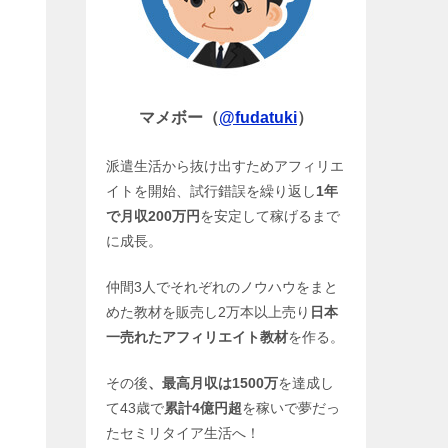
ー
マメボー（
@fudatuki
）
派遣生活から抜け出すためアフィリエ
イトを開始、試行錯誤を繰り返し
1年
で月収200万円
を安定して稼げるまで
に成長。
仲間3人でそれぞれのノウハウをまと
めた教材を販売し2万本以上売り
日本
一売れたアフィリエイト教材
を作る。
その後
、最高月収は1500万
を達成し
て43歳で
累計4億円超
を稼いで夢だっ
たセミリタイア生活へ！