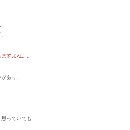
、
で、
しますよね。。
件があり、
、
て思っていても
。