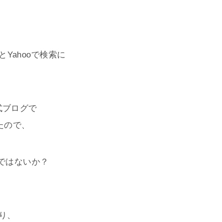
とYahooで検索に
式ブログで
たので、
ィではないか？
り、