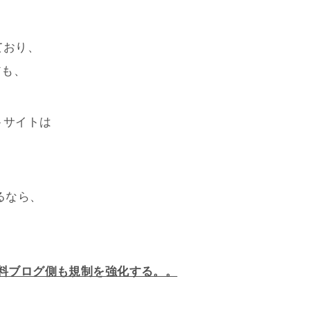
ており、
アも、
トサイトは
るなら、
無料ブログ側も規制を強化する。。