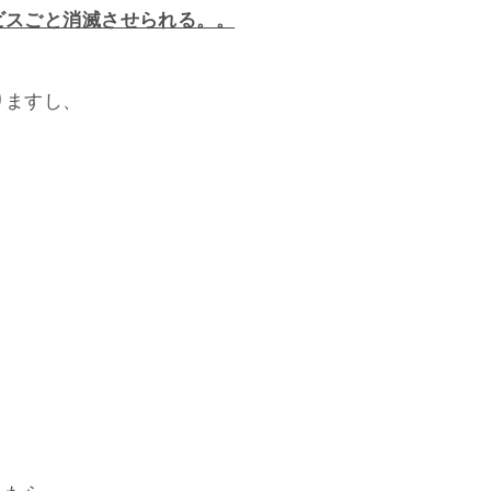
ビスごと消滅させられる。。
りますし、
」