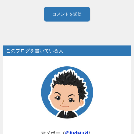
このブログを書いている人
マメボー（
@fudatuki
）