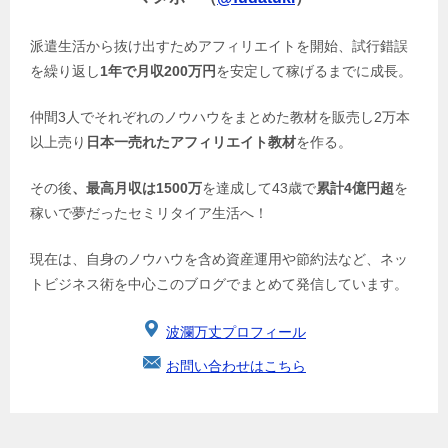
派遣生活から抜け出すためアフィリエイトを開始、試行錯誤
を繰り返し
1年で月収200万円
を安定して稼げるまでに成長。
仲間3人でそれぞれのノウハウをまとめた教材を販売し2万本
以上売り
日本一売れたアフィリエイト教材
を作る。
その後
、最高月収は1500万
を達成して43歳で
累計4億円超
を
稼いで夢だったセミリタイア生活へ！
現在は、自身のノウハウを含め資産運用や節約法など、ネッ
トビジネス術を中心このブログでまとめて発信しています。
波瀾万丈プロフィール
お問い合わせはこちら