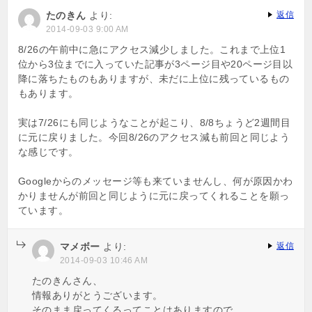
ョ
たのきん
より:
返信
2014-09-03 9:00 AM
ン
8/26の午前中に急にアクセス減少しました。これまで上位1
位から3位までに入っていた記事が3ページ目や20ページ目以
降に落ちたものもありますが、未だに上位に残っているもの
もあります。
実は7/26にも同じようなことが起こり、8/8ちょうど2週間目
に元に戻りました。今回8/26のアクセス減も前回と同じよう
な感じです。
Googleからのメッセージ等も来ていませんし、何が原因かわ
かりませんが前回と同じように元に戻ってくれることを願っ
ています。
マメボー
より:
返信
2014-09-03 10:46 AM
たのきんさん、
情報ありがとうございます。
そのまま戻ってくるってことはありますので、