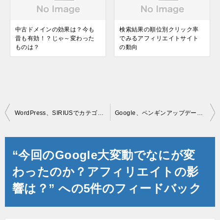
中古ドメインの効果は？今も
検索結果の順位別クリック率
昔も有効！？じゃ～変わった
でみるアフィリエイトサイト
ものは？
の動向
投
WordPress、SIRIUSでカテゴリーページはSEO的に重要か！？
Google、ペンギンアップデートが近々きそうです。おそらく10月中？
稿
ナ
“今回のGoogle大変動でなにが変
ビ
わったのか？アフィリエイトの影
ゲ
響は？” への5件のフィードバック
ー
シ