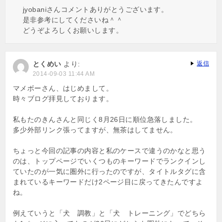
jyobaniさんコメントありがとうございます。
是非参考にしてくださいね＾＾
どうぞよろしくお願いします。
とくめい
より:
返信
2014-09-03 11:44 AM
マメボーさん、はじめまして。
時々ブログ拝見しております。
私もたのきんさんと同じく8月26日に順位急落しました。
多少外部リンク張ってますが、無茶はしてません。
ちょっと今回の記事の内容と私のケースで違うのかなと思う
のは、トップページでいくつものキーワードでランクインし
ていたのが一気に圏外に行ったのですが、タイトルタグに含
まれているキーワードだけ2ページ目に戻ってきたんですよ
ね。
例えていうと「犬 調教」と「犬 トレーニング」でどちら