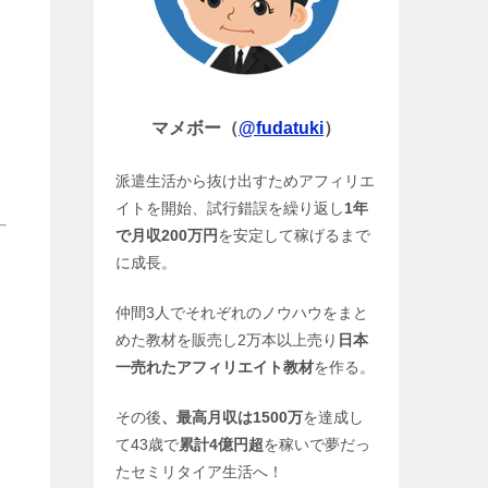
。
マメボー（
@fudatuki
）
派遣生活から抜け出すためアフィリエ
イトを開始、試行錯誤を繰り返し
1年
で月収200万円
を安定して稼げるまで
に成長。
仲間3人でそれぞれのノウハウをまと
めた教材を販売し2万本以上売り
日本
一売れたアフィリエイト教材
を作る。
その後
、最高月収は1500万
を達成し
て43歳で
累計4億円超
を稼いで夢だっ
たセミリタイア生活へ！