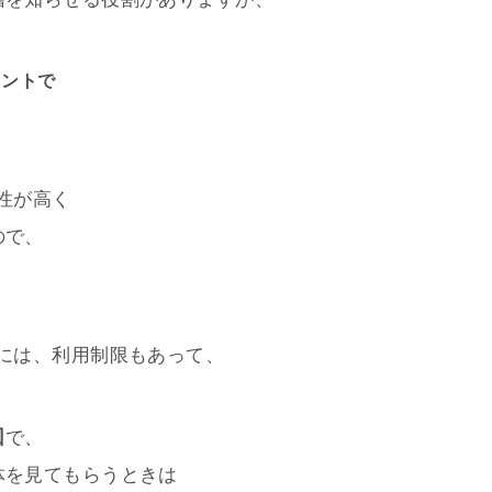
ポイントで
急性が高く
ので、
gleには、利用制限もあって、
回
で、
体を見てもらうときは