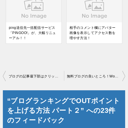
ping送信先一括配信サービス
相手のコメント欄にアバター
「PINGOO!」が、大幅リニュ
画像を表示してアクセス数を
ーアル！！
増やす方法！
投
ブログの記事最下部はクリック率が意外と高い！
無料ブログの良いところ！WordPressブログの良いところ！
稿
ナ
“ブログランキングでOUTポイント
ビ
を上げる方法 パート２” への23件
ゲ
のフィードバック
ー