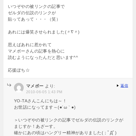
いつぞやの被リンクの記事で
ゼルダの伝説のリンクが
貼ってあって・・・（笑）
あれには爆笑させられました(〃∇〃)
思えばあれに惹かれて
マメボーさんの記事を熱心に
読むようになったんだと思います^^
応援ぽち☆
マメボー
より:
返信
2010-06-05 1:43 PM
YO-TAさんこんにちは～！
お世話になってます～(●´ω｀●)
＞いつぞやの被リンクの記事でゼルダの伝説のリンクが
まじすか！あざーす。
確かにあの頃はハングリー精神がありました(；ﾟДﾟ)