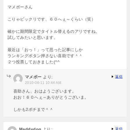
マメボーさん
こりゃビックリです、６０へぇ～くらい（笑）
確かに期間限定でタイトル替えるのアリですね。
試してみたいと思います。
最近は「おっ！」って思った記事にしか
ランキングボタン押さない喜助です＾＾
２つ投票しておきました(^^ゞ
マメボー
より:
返信
2010-06-11 10:44 AM
喜助さん、おはようございます。
おお！６０へぇ～ありがとうございま。
しかも2ポチまで＾＾
Maddydog
より:
返信