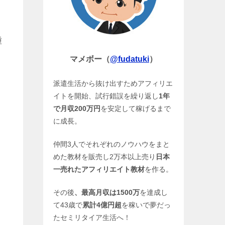
種
マメボー（
@fudatuki
）
派遣生活から抜け出すためアフィリエ
イトを開始、試行錯誤を繰り返し
1年
で月収200万円
を安定して稼げるまで
に成長。
仲間3人でそれぞれのノウハウをまと
めた教材を販売し2万本以上売り
日本
一売れたアフィリエイト教材
を作る。
その後
、最高月収は1500万
を達成し
て43歳で
累計4億円超
を稼いで夢だっ
たセミリタイア生活へ！