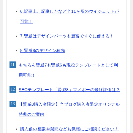
6.記事上、記事したなど全11ヶ所のウイジェットが
可能！
7.賢威はデザインパーツも豊富ですぐに使える！
8.賢威8のデザイン種類
もちろん賢威7も賢威6も現役テンプレートとして利
用可能！
SEOテンプレート「賢威8」マメボーの最終評価は？
【賢威8購入者限定】当ブログ購入者限定オリジナル
特典のご案内
購入前の相談や疑問などお気軽にご相談ください！