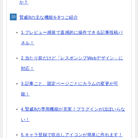
か？
賢威8の主な機能を8つご紹介
1.プレビュー感覚で直感的に操作できる記事投稿パ
ネル！
2.当たり前だけど「レスポンシブWebデザイン」に
対応！
3.記事ごと、固定ページごとにカラムの変更が可
能！
4.賢威8の専用機能が充実！プラグインがほぼいらな
い！
5.キャラ登録で吹出しアイコンが簡単に作れます！