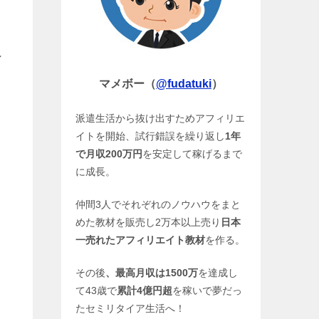
ン
マメボー（
@fudatuki
）
派遣生活から抜け出すためアフィリエ
イトを開始、試行錯誤を繰り返し
1年
で月収200万円
を安定して稼げるまで
に成長。
仲間3人でそれぞれのノウハウをまと
めた教材を販売し2万本以上売り
日本
一売れたアフィリエイト教材
を作る。
その後
、最高月収は1500万
を達成し
て43歳で
累計4億円超
を稼いで夢だっ
たセミリタイア生活へ！