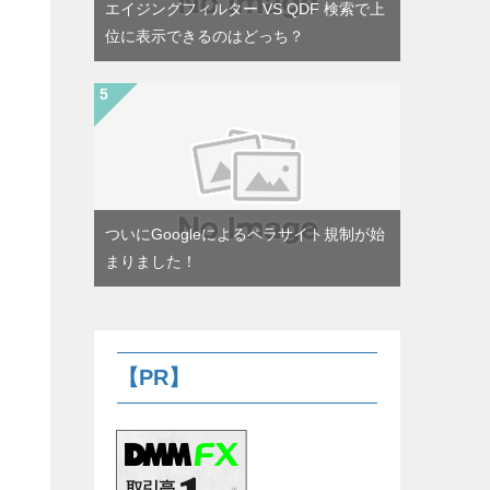
エイジングフィルター VS QDF 検索で上
位に表示できるのはどっち？
ついにGoogleによるペラサイト規制が始
まりました！
【PR】