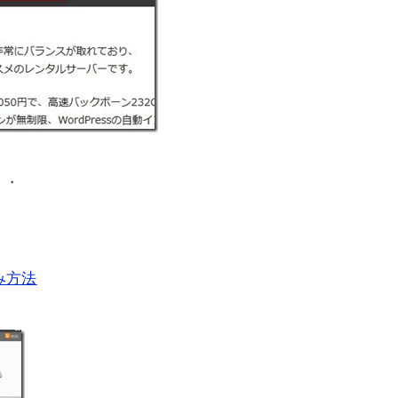
・・
み方法