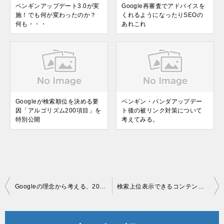
ペンギンアップデート3.0が実
Google再審査でアドバイスを
施！でも何が変わったのか？
くれるようになったりSEOの
何も・・・
あれこれ
Googleが検索順位を決める要
ペンギン・パンダアップデー
因「アルゴリズム200項目」を
ト後の被リンク対策について
特別公開
考えてみる。
投
Googleの理念から考える、2013年に必要なSEO対策の秘訣とは？
検索上位表示できるコンテンツ作成法！クリック率、滞在時間の関係
稿
ナ