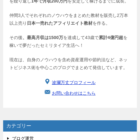
を繰り返し
1年で月収200万円
を安定して稼げるまでに成長。
仲間3人でそれぞれのノウハウをまとめた教材を販売し2万本
以上売り
日本一売れたアフィリエイト教材
を作る。
その後
、最高月収は1500万
を達成して43歳で
累計4億円超
を
稼いで夢だったセミリタイア生活へ！
現在は、自身のノウハウを含め資産運用や節約法など、ネッ
トビジネス術を中心このブログでまとめて発信しています。
波瀾万丈プロフィール
お問い合わせはこちら
カテゴリー
ブログ運営