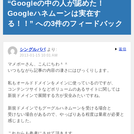
“Googleの中の人が認めた！
ビ
Googleハネムーンは実在す
ゲ
る！！” への3件のフィードバック
ー
シ
ョ
シングルパパ
より:
返信
2013-01-15 10:01 AM
ン
マメボーさん、こんにちわ＾＾
いつもながら記事の内容の凄さにはびっくりします。
私もオールドドメインをメインに使っているのですが、
コンテンツサイトなどボリュームのあるサイトに関しては
新規ドメインで展開する方が安全みたいですね。
新規ドメインでもグーグルハネムーンを受ける場合と
受けない場合があるので、やっぱりある程度は量産が必要と
感じました。
これからも参考にさせて頂きます