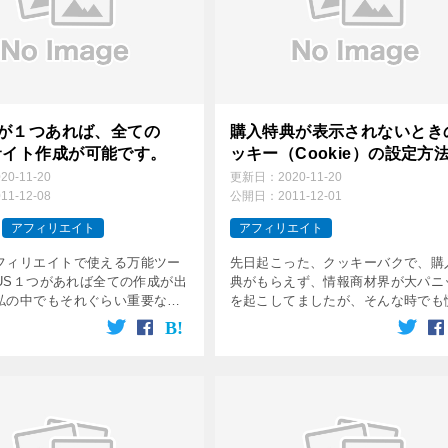
USが１つあれば、全ての
購入特典が表示されないとき
サイト作成が可能です。
ッキー（Cookie）の設定方
020-11-20
更新日：
2020-11-20
011-12-08
公開日：
2011-12-01
アフィリエイト
アフィリエイト
フィリエイトで使える万能ツー
先日起こった、クッキーバクで、購
IUS１つがあれば全ての作成が出
典がもらえず、情報商材界が大パニ
私の中でもそれぐらい重要なツ
を起こしてましたが、そんな時でも
ってます＾＾
ない対処方法をご紹介します。まず
ち着いてブラウザーをリセットしま
＾＾