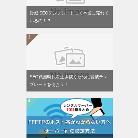
賢威 SEOテンプレートって本当に売れて
いるの！？
SEO戦国時代を生き抜くために賢威テン
プレートを使おう！