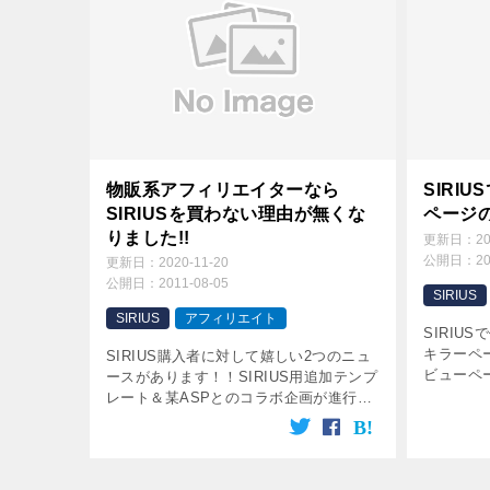
物販系アフィリエイターなら
SIRI
SIRIUSを買わない理由が無くな
ページ
りました!!
更新日：
2
公開日：
2
更新日：
2020-11-20
公開日：
2011-08-05
SIRIUS
SIRIUS
アフィリエイト
SIRIU
キラーペ
SIRIUS購入者に対して嬉しい2つのニュ
ビューペ
ースがあります！！SIRIUS用追加テンプ
イトにも
レート＆某ASPとのコラボ企画が進行中
す！！
です！！今日はこの全容をご説明しま
す！！