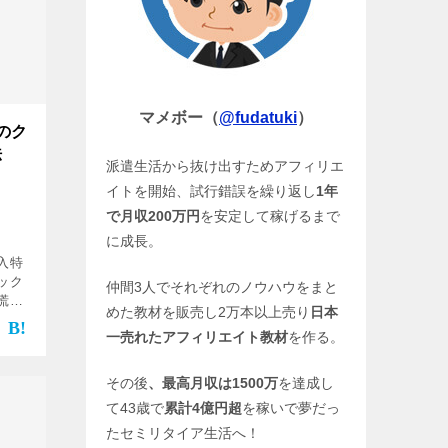
マメボー（
@fudatuki
）
のク
法
派遣生活から抜け出すためアフィリエ
イトを開始、試行錯誤を繰り返し
1年
で月収200万円
を安定して稼げるまで
に成長。
入特
ック
仲間3人でそれぞれのノウハウをまと
慌て
めた教材を販売し2万本以上売り
日本
は落
一売れたアフィリエイト教材
を作る。
しょ
その後
、最高月収は1500万
を達成し
て43歳で
累計4億円超
を稼いで夢だっ
たセミリタイア生活へ！