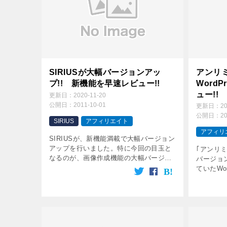
SIRIUSが大幅バージョンアッ
アンリ
プ!! 新機能を早速レビュー!!
Word
ュー!!
更新日：
2020-11-20
公開日：
2011-10-01
更新日：
2
公開日：
2
SIRIUS
アフィリエイト
アフィリ
SIRIUSが、新機能満載で大幅バージョン
アップを行いました。特に今回の目玉と
｢アンリミ
なるのが、画像作成機能の大幅バージョ
バージョ
ンアップとSIRIUSユーザー限定の特別案
ていたWo
件提供サービスです！！この辺をいち早
類を始め
くご紹介します！！
どがつい