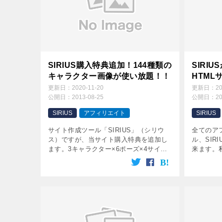
SIRIUS購入特典追加！144種類の
SIRI
キャラクター画像が使い放題！！
HTML
更新日：
2020-11-20
更新日：
2
公開日：
2013-08-25
公開日：
2
SIRIUS
アフィリエイト
SIRIUS
サイト作成ツール「SIRIUS」（シリウ
全てのア
ス）ですが、当サイト購入特典を追加し
ル、SIR
ます。3キャラクター×6ポーズ×4サイ
来ます。
ズ、合計144種類の画像が使い放題！！
ールにな
超貴重なオリジナル特典です＾＾