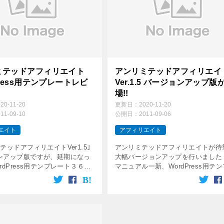
ミテッドアフィリエイト
アンリミテッドアフィリエイ
Press用テンプレートレビ
Ver.1.5 バージョンアップ版
場!!
020-11-20
更新日：
2020-11-20
011-09-10
公開日：
2011-09-06
エイト
アフィリエイト
テッドアフィリエイトVer1.5｣
アンリミテッドアフィリエイトが待
ンアップ版ですが、延期になっ
大幅バージョンアップを行いました
rdPress用テンプレート３６種
マニュアル一新、WordPress用テ
、WP関連動画やマニュアルな
ートの追加など盛りだくさんの内容
に公開されました！！
ってます！！