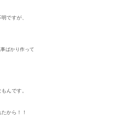
不明ですが、
記事ばかり作って
なもんです。
れたから！！