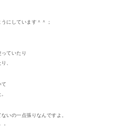
ようにしています＾＾；
使っていたり
たり、
いて
た。
てないの一点張りなんですよ。
・・