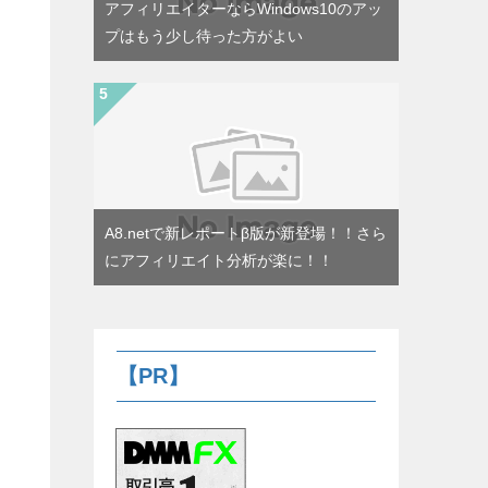
アフィリエイターならWindows10のアッ
プはもう少し待った方がよい
A8.netで新レポートβ版が新登場！！さら
にアフィリエイト分析が楽に！！
【PR】