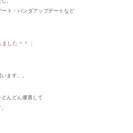
たし、
デート・パンダアップデートなど
れました＾＾；
思います。。
をどんどん優遇して
す。