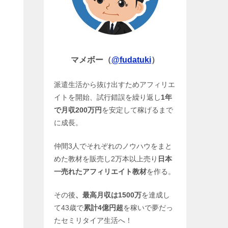
マメボー（
@fudatuki
）
派遣生活から抜け出すためアフィリエ
イトを開始、試行錯誤を繰り返し
1年
で月収200万円
を安定して稼げるまで
に成長。
仲間3人でそれぞれのノウハウをまと
めた教材を販売し2万本以上売り
日本
一売れたアフィリエイト教材
を作る。
その後
、最高月収は1500万
を達成し
て43歳で
累計4億円超
を稼いで夢だっ
たセミリタイア生活へ！