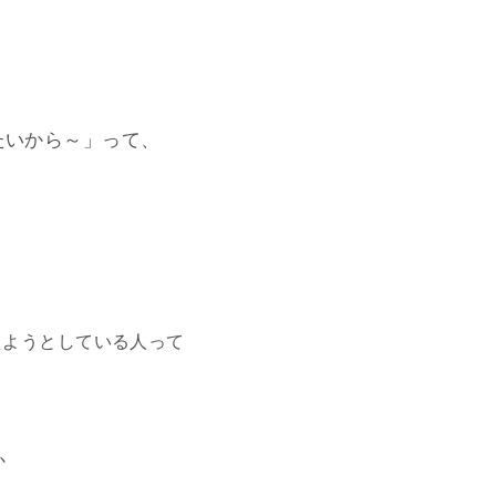
たいから～」って、
えようとしている人って
か