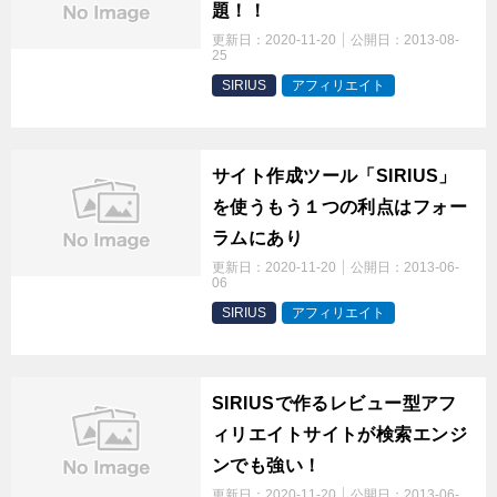
題！！
更新日：
2020-11-20
公開日：
2013-08-
25
SIRIUS
アフィリエイト
t
サイト作成ツール「SIRIUS」
を使うもう１つの利点はフォー
ラムにあり
更新日：
2020-11-20
公開日：
2013-06-
06
SIRIUS
アフィリエイト
t
SIRIUSで作るレビュー型アフ
ィリエイトサイトが検索エンジ
ンでも強い！
更新日：
2020-11-20
公開日：
2013-06-