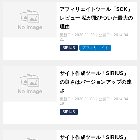
アフィリエイトツール「SCK」
レビュー 私が飛びついた最大の
理由
更新日：
2020-11-20
公開日：
2014-04-
21
SIRIUS
アフィリエイト
t
サイト作成ツール「SIRIUS」
の良さはバージョンアップの速
さ
更新日：
2020-11-08
公開日：
2014-04-
19
SIRIUS
t
サイト作成ツール「SIRIUS」