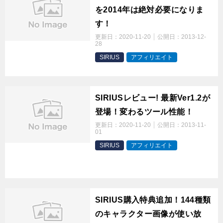
を2014年は絶対必要になりま
す！
更新日：
2020-11-20
公開日：
2013-12-
28
SIRIUS
アフィリエイト
t
SIRIUSレビュー! 最新Ver1.2が
登場！変わるツール性能！
更新日：
2020-11-20
公開日：
2013-11-
01
SIRIUS
アフィリエイト
t
SIRIUS購入特典追加！144種類
のキャラクター画像が使い放