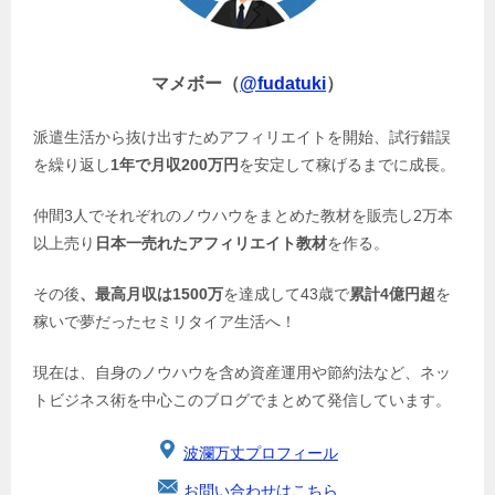
マメボー（
@fudatuki
）
派遣生活から抜け出すためアフィリエイトを開始、試行錯誤
を繰り返し
1年で月収200万円
を安定して稼げるまでに成長。
仲間3人でそれぞれのノウハウをまとめた教材を販売し2万本
以上売り
日本一売れたアフィリエイト教材
を作る。
その後
、最高月収は1500万
を達成して43歳で
累計4億円超
を
稼いで夢だったセミリタイア生活へ！
現在は、自身のノウハウを含め資産運用や節約法など、ネッ
トビジネス術を中心このブログでまとめて発信しています。
波瀾万丈プロフィール
お問い合わせはこちら