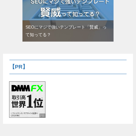
SEOにマジで強いテンプレート「賢威」っ
て知ってる？
【PR】