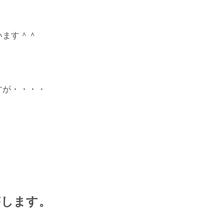
います＾＾
、
すが・・・・
がします。