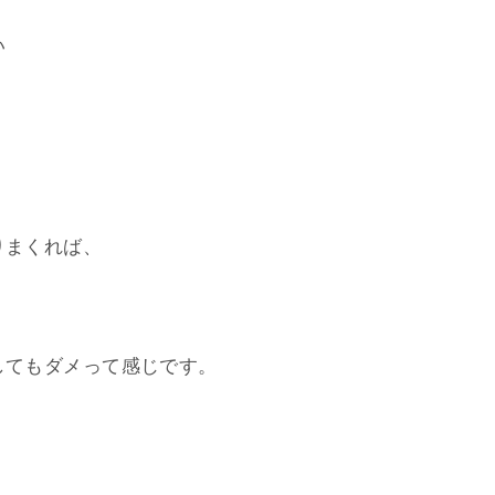
い
。
りまくれば、
してもダメって感じです。