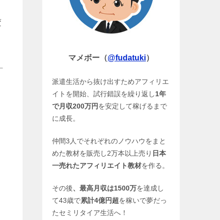
変
マメボー（
@fudatuki
）
派遣生活から抜け出すためアフィリエ
イトを開始、試行錯誤を繰り返し
1年
で月収200万円
を安定して稼げるまで
に成長。
仲間3人でそれぞれのノウハウをまと
めた教材を販売し2万本以上売り
日本
一売れたアフィリエイト教材
を作る。
その後
、最高月収は1500万
を達成し
て43歳で
累計4億円超
を稼いで夢だっ
たセミリタイア生活へ！