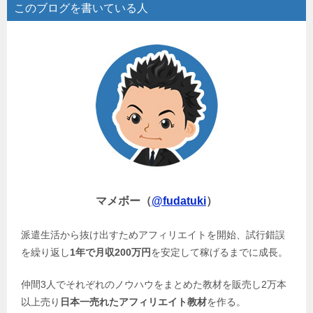
このブログを書いている人
マメボー（
@fudatuki
）
派遣生活から抜け出すためアフィリエイトを開始、試行錯誤
を繰り返し
1年で月収200万円
を安定して稼げるまでに成長。
仲間3人でそれぞれのノウハウをまとめた教材を販売し2万本
以上売り
日本一売れたアフィリエイト教材
を作る。