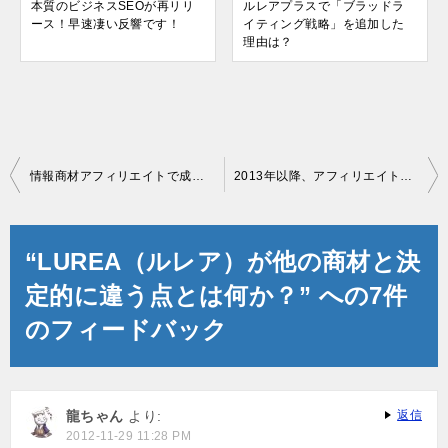
本質のビジネスSEOが再リリ
ルレアプラスで「ブラッドラ
ース！早速凄い反響です！
イティング戦略」を追加した
理由は？
投
情報商材アフィリエイトで成功するための軸商材の作り方
2013年以降、アフィリエイト市場の成長率はどのようになるのか？
稿
ナ
“LUREA（ルレア）が他の商材と決
ビ
定的に違う点とは何か？” への7件
ゲ
のフィードバック
ー
シ
ョ
龍ちゃん
より:
返信
2012-11-29 11:28 PM
ン