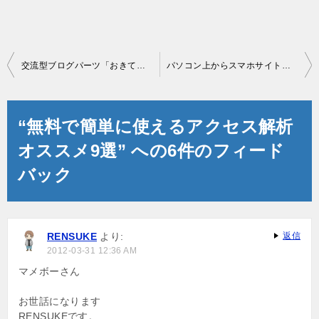
投
交流型ブログパーツ「おきてがみ」設置方法【完全版】
パソコン上からスマホサイトの表示を確認する方法（完全図解版）
稿
ナ
“無料で簡単に使えるアクセス解析
ビ
オススメ9選” への6件のフィード
ゲ
バック
ー
シ
ョ
RENSUKE
より:
返信
2012-03-31 12:36 AM
ン
マメボーさん
お世話になります
RENSUKEです。