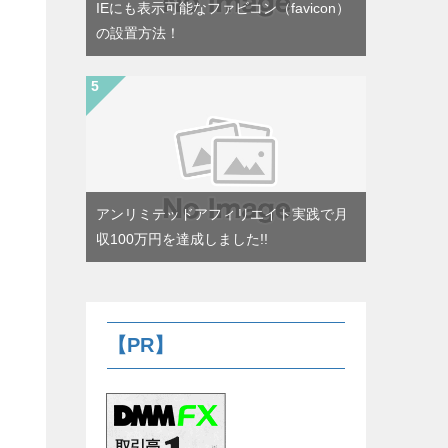
IEにも表示可能なファビコン（favicon）
の設置方法！
アンリミテッドアフィリエイト実践で月
収100万円を達成しました!!
【PR】