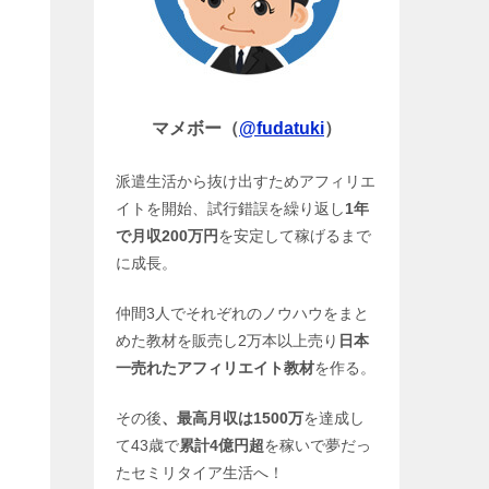
マメボー（
@fudatuki
）
派遣生活から抜け出すためアフィリエ
イトを開始、試行錯誤を繰り返し
1年
で月収200万円
を安定して稼げるまで
に成長。
仲間3人でそれぞれのノウハウをまと
めた教材を販売し2万本以上売り
日本
一売れたアフィリエイト教材
を作る。
その後
、最高月収は1500万
を達成し
て43歳で
累計4億円超
を稼いで夢だっ
たセミリタイア生活へ！