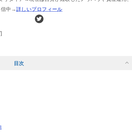
発信中→
詳しいプロフィール
″]
目次
明